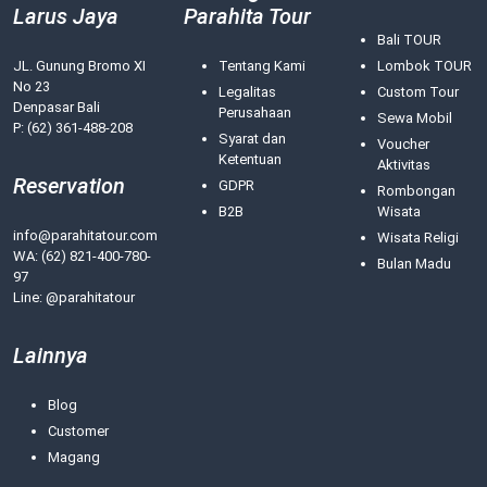
Larus Jaya
Parahita Tour
Bali TOUR
JL. Gunung Bromo XI
Tentang Kami
Lombok TOUR
No 23
Legalitas
Custom Tour
Denpasar Bali
Perusahaan
Sewa Mobil
P: (62) 361-488-208
Syarat dan
Voucher
Ketentuan
Aktivitas
Reservation
GDPR
Rombongan
B2B
Wisata
info@parahitatour.com
Wisata Religi
WA:
(62) 821-400-780-
Bulan Madu
97
Line: @parahitatour
Lainnya
Blog
Customer
Magang