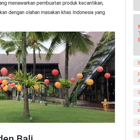
yang menawarkan pembuatan produk kecantikan,
makan dengan olahan masakan khas Indonesia yang
B
S
T
P
den Bali