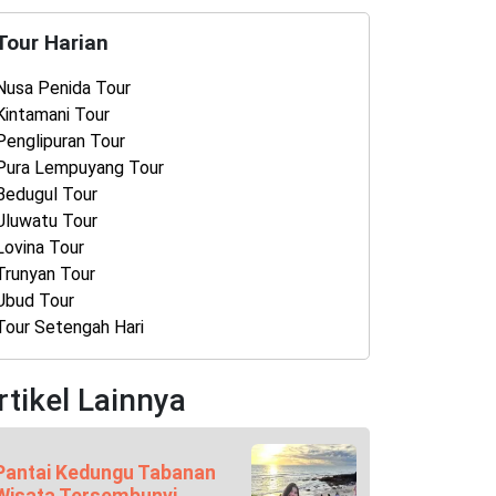
Tour Harian
Nusa Penida Tour
Kintamani Tour
Penglipuran Tour
Pura Lempuyang Tour
Bedugul Tour
Uluwatu Tour
Lovina Tour
Trunyan Tour
Ubud Tour
Tour Setengah Hari
rtikel Lainnya
Pantai Kedungu Tabanan