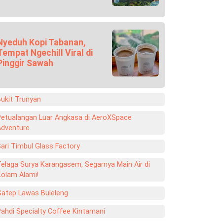
Nyeduh Kopi Tabanan,
Tempat Ngechill Viral di
Pinggir Sawah
ukit Trunyan
Petualangan Luar Angkasa di AeroXSpace
Adventure
ari Timbul Glass Factory
elaga Surya Karangasem, Segarnya Main Air di
Kolam Alami!
Gatep Lawas Buleleng
ahdi Specialty Coffee Kintamani