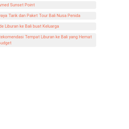
Amed Sunset Point
aya Tarik dan Paket Tour Bali Nusa Penida
de Liburan ke Bali buat Keluarga
Rekomendasi Tempat Liburan ke Bali yang Hemat
Budget