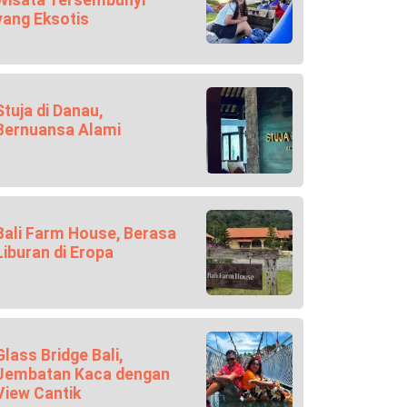
Wisata Tersembunyi
yang Eksotis
Stuja di Danau,
Bernuansa Alami
Bali Farm House, Berasa
Liburan di Eropa
Glass Bridge Bali,
Jembatan Kaca dengan
View Cantik