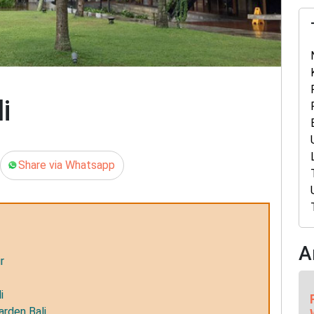
i
Share via Whatsapp
A
r
i
rden Bali