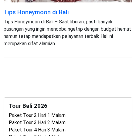
Tips Honeymoon di Bali
Tips Honeymoon di Bali – Saat liburan, pasti banyak
pasangan yang ingin mencoba ngetrip dengan budget hemat
namun tetap mendapatkan pelayanan terbaik Hal ini
merupakan sifat alamiah
Tour Bali 2026
Paket Tour 2 Hari 1 Malam
Paket Tour 3 Hari 2 Malam
Paket Tour 4 Hari 3 Malam