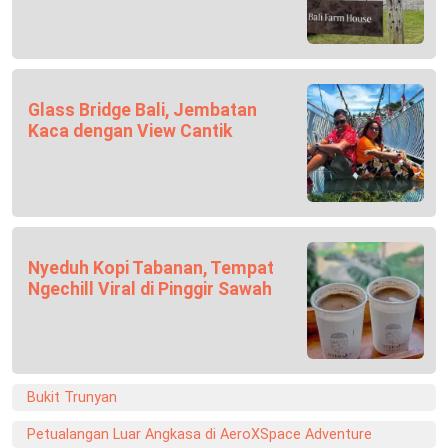
Glass Bridge Bali, Jembatan
Kaca dengan View Cantik
Nyeduh Kopi Tabanan, Tempat
Ngechill Viral di Pinggir Sawah
Bukit Trunyan
Petualangan Luar Angkasa di AeroXSpace Adventure