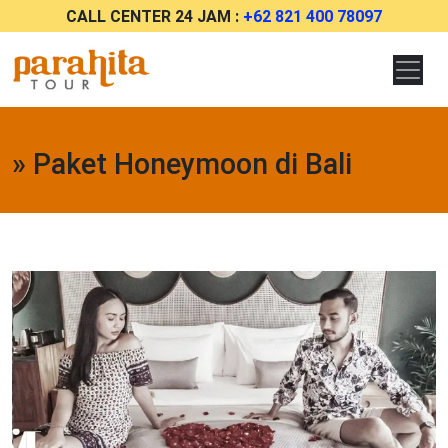
CALL CENTER 24 JAM :
+62 821 400 78097
» Paket Honeymoon di Bali