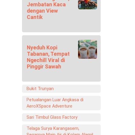
Jembatan Kaca
dengan View
Cantik
Nyeduh Kopi
Tabanan, Tempat
Ngechill Viral di
Pinggir Sawah
Bukit Trunyan
Petualangan Luar Angkasa di
AeroXSpace Adventure
Sari Timbul Glass Factory
Telaga Surya Karangasem,
Segarnya Main Air di Kolam Alami!