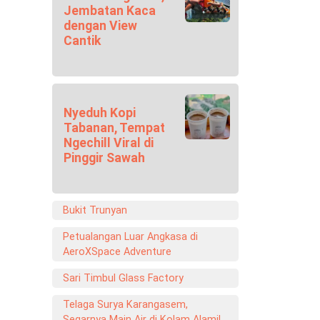
Jembatan Kaca
dengan View
Cantik
Nyeduh Kopi
Tabanan, Tempat
Ngechill Viral di
Pinggir Sawah
Bukit Trunyan
Petualangan Luar Angkasa di
AeroXSpace Adventure
Sari Timbul Glass Factory
Telaga Surya Karangasem,
Segarnya Main Air di Kolam Alami!