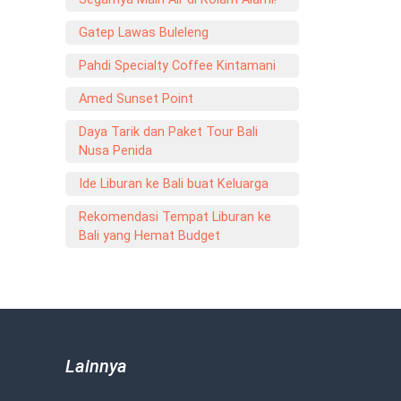
Gatep Lawas Buleleng
Pahdi Specialty Coffee Kintamani
Amed Sunset Point
Daya Tarik dan Paket Tour Bali
Nusa Penida
Ide Liburan ke Bali buat Keluarga
Rekomendasi Tempat Liburan ke
Bali yang Hemat Budget
Lainnya