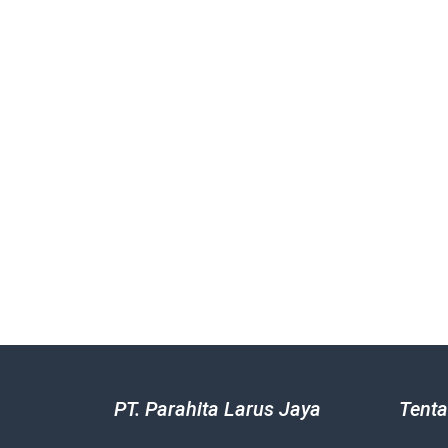
PT. Parahita Larus Jaya
Tenta