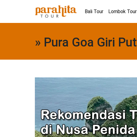
Bali Tour
Lombok Tour
» Pura Goa Giri Put