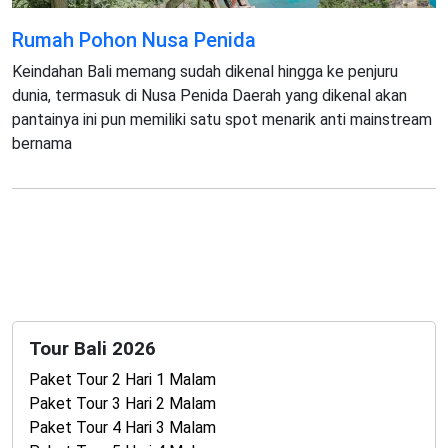
Rumah Pohon Nusa Penida
Keindahan Bali memang sudah dikenal hingga ke penjuru
dunia, termasuk di Nusa Penida Daerah yang dikenal akan
pantainya ini pun memiliki satu spot menarik anti mainstream
bernama
Tour Bali 2026
Paket Tour 2 Hari 1 Malam
Paket Tour 3 Hari 2 Malam
Paket Tour 4 Hari 3 Malam