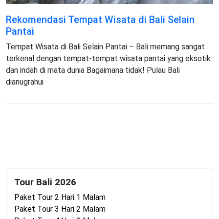
Rekomendasi Tempat Wisata di Bali Selain
Pantai
Tempat Wisata di Bali Selain Pantai – Bali memang sangat
terkenal dengan tempat-tempat wisata pantai yang eksotik
dan indah di mata dunia Bagaimana tidak! Pulau Bali
dianugrahui
Tour Bali 2026
Paket Tour 2 Hari 1 Malam
Paket Tour 3 Hari 2 Malam