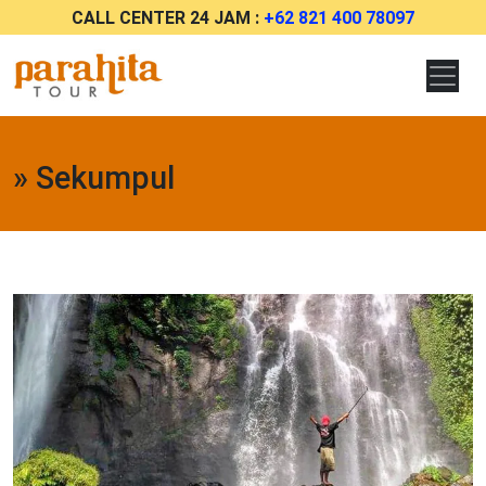
CALL CENTER 24 JAM :
+62 821 400 78097
» Sekumpul