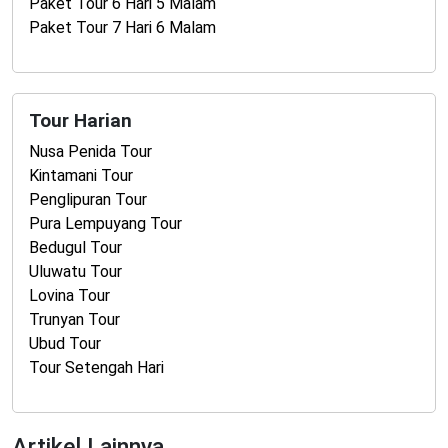
Paket Tour 6 Hari 5 Malam
Paket Tour 7 Hari 6 Malam
Tour Harian
Nusa Penida Tour
Kintamani Tour
Penglipuran Tour
Pura Lempuyang Tour
Bedugul Tour
Uluwatu Tour
Lovina Tour
Trunyan Tour
Ubud Tour
Tour Setengah Hari
Artikel Lainnya