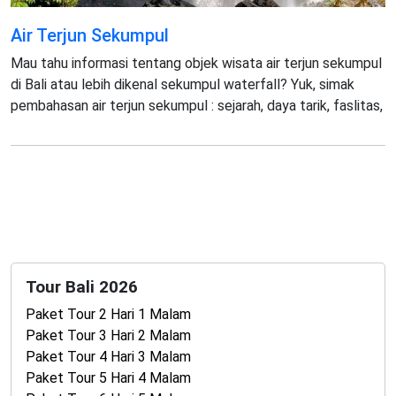
Air Terjun Sekumpul
Mau tahu informasi tentang objek wisata air terjun sekumpul
di Bali atau lebih dikenal sekumpul waterfall? Yuk, simak
pembahasan air terjun sekumpul : sejarah, daya tarik, faslitas,
Tour Bali 2026
Paket Tour 2 Hari 1 Malam
Paket Tour 3 Hari 2 Malam
Paket Tour 4 Hari 3 Malam
Paket Tour 5 Hari 4 Malam