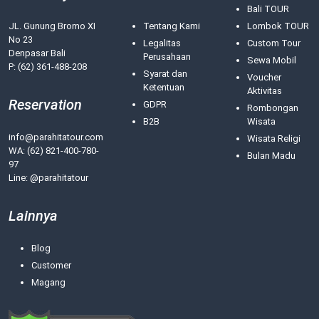
Bali TOUR
JL. Gunung Bromo XI
Tentang Kami
Lombok TOUR
No 23
Legalitas
Custom Tour
Denpasar Bali
Perusahaan
Sewa Mobil
P: (62) 361-488-208
Syarat dan
Voucher
Ketentuan
Aktivitas
Reservation
GDPR
Rombongan
B2B
Wisata
info@parahitatour.com
Wisata Religi
WA:
(62) 821-400-780-
Bulan Madu
97
Line: @parahitatour
Lainnya
Blog
Customer
Magang