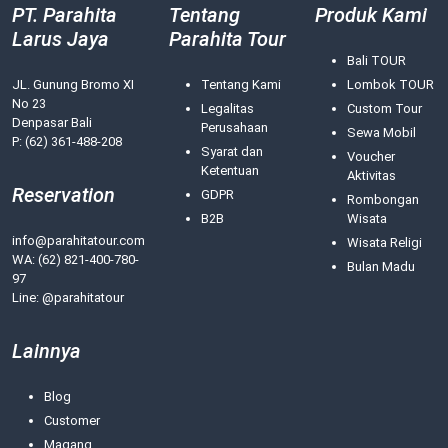
PT. Parahita
Tentang
Produk Kami
Larus Jaya
Parahita Tour
Bali TOUR
JL. Gunung Bromo XI
Tentang Kami
Lombok TOUR
No 23
Legalitas
Custom Tour
Denpasar Bali
Perusahaan
Sewa Mobil
P: (62) 361-488-208
Syarat dan
Voucher
Ketentuan
Aktivitas
Reservation
GDPR
Rombongan
B2B
Wisata
info@parahitatour.com
Wisata Religi
WA:
(62) 821-400-780-
Bulan Madu
97
Line: @parahitatour
Lainnya
Blog
Customer
Magang