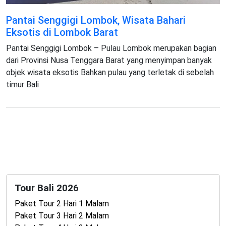
Pantai Senggigi Lombok, Wisata Bahari
Eksotis di Lombok Barat
Pantai Senggigi Lombok – Pulau Lombok merupakan bagian
dari Provinsi Nusa Tenggara Barat yang menyimpan banyak
objek wisata eksotis Bahkan pulau yang terletak di sebelah
timur Bali
Tour Bali 2026
Paket Tour 2 Hari 1 Malam
Paket Tour 3 Hari 2 Malam