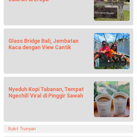
Glass Bridge Bali, Jembatan
Kaca dengan View Cantik
Nyeduh Kopi Tabanan, Tempat
Ngechill Viral di Pinggir Sawah
Bukit Trunyan