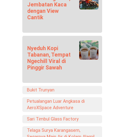
Jembatan Kaca
dengan View
Cantik
Nyeduh Kopi
Tabanan, Tempat
Ngechill Viral di
Pinggir Sawah
Bukit Trunyan
Petualangan Luar Angkasa di
AeroXSpace Adventure
Sari Timbul Glass Factory
Telaga Surya Karangasem,
Segarnya Main Air di Kolam Alami!