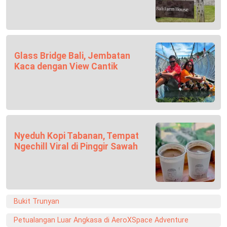
Glass Bridge Bali, Jembatan
Kaca dengan View Cantik
Nyeduh Kopi Tabanan, Tempat
Ngechill Viral di Pinggir Sawah
Bukit Trunyan
Petualangan Luar Angkasa di AeroXSpace Adventure