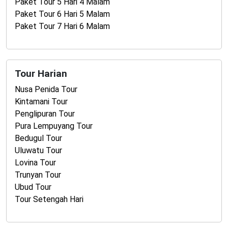
Paket Tour 5 Hari 4 Malam
Paket Tour 6 Hari 5 Malam
Paket Tour 7 Hari 6 Malam
Tour Harian
Nusa Penida Tour
Kintamani Tour
Penglipuran Tour
Pura Lempuyang Tour
Bedugul Tour
Uluwatu Tour
Lovina Tour
Trunyan Tour
Ubud Tour
Tour Setengah Hari