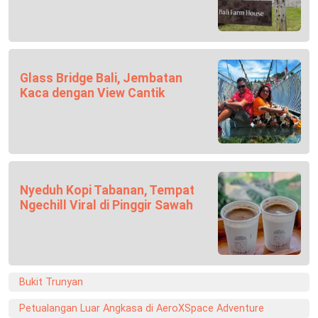
Glass Bridge Bali, Jembatan
Kaca dengan View Cantik
Nyeduh Kopi Tabanan, Tempat
Ngechill Viral di Pinggir Sawah
Bukit Trunyan
Petualangan Luar Angkasa di AeroXSpace Adventure