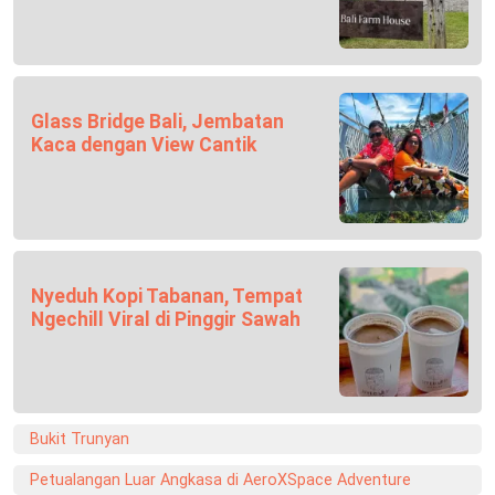
Glass Bridge Bali, Jembatan
Kaca dengan View Cantik
Nyeduh Kopi Tabanan, Tempat
Ngechill Viral di Pinggir Sawah
Bukit Trunyan
Petualangan Luar Angkasa di AeroXSpace Adventure