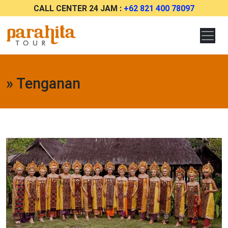
CALL CENTER 24 JAM :
+62 821 400 78097
» Tenganan