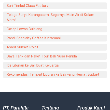
Sari Timbul Glass Factory
Telaga Surya Karangasem, Segarnya Main Air di Kolam
Alami!
Gatep Lawas Buleleng
Pahdi Specialty Coffee Kintamani
Amed Sunset Point
Daya Tarik dan Paket Tour Bali Nusa Penida
Ide Liburan ke Bali buat Keluarga
Rekomendasi Tempat Liburan ke Bali yang Hemat Budget
PT. Parahita
Tentang
Produk Kami