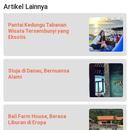
Artikel Lainnya
Pantai Kedungu Tabanan
Wisata Tersembunyi yang
Eksotis
Stuja di Danau, Bernuansa
Alami
Bali Farm House, Berasa
Liburan di Eropa