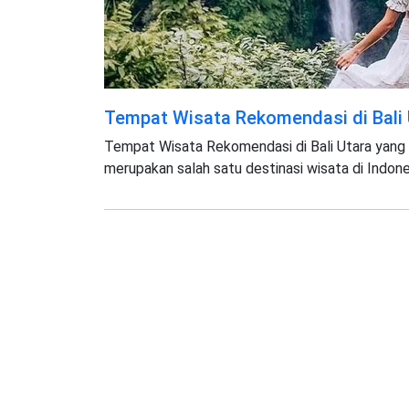
Tempat Wisata Rekomendasi di Bali 
Tempat Wisata Rekomendasi di Bali Utara yang 
merupakan salah satu destinasi wisata di Indon