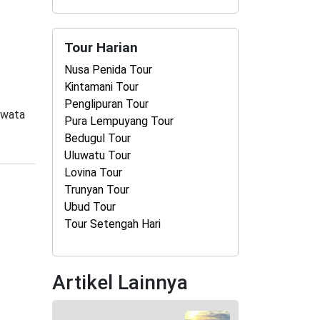
Tour Harian
Nusa Penida Tour
Kintamani Tour
Penglipuran Tour
ewata
Pura Lempuyang Tour
Bedugul Tour
Uluwatu Tour
Lovina Tour
Trunyan Tour
Ubud Tour
Tour Setengah Hari
Artikel Lainnya