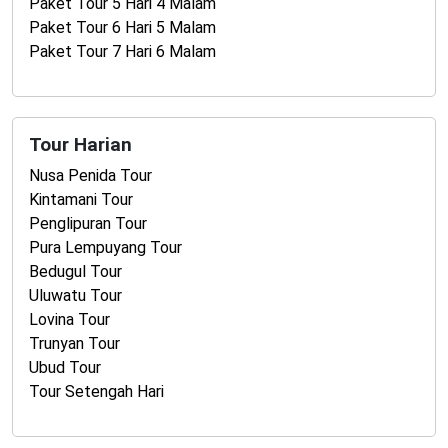
Paket Tour 5 Hari 4 Malam
Paket Tour 6 Hari 5 Malam
Paket Tour 7 Hari 6 Malam
Tour Harian
Nusa Penida Tour
Kintamani Tour
Penglipuran Tour
Pura Lempuyang Tour
Bedugul Tour
Uluwatu Tour
Lovina Tour
Trunyan Tour
Ubud Tour
Tour Setengah Hari