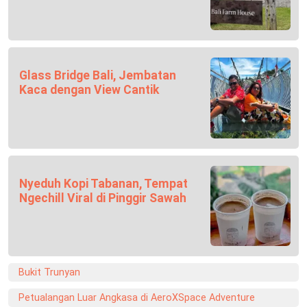
Glass Bridge Bali, Jembatan
Kaca dengan View Cantik
Nyeduh Kopi Tabanan, Tempat
Ngechill Viral di Pinggir Sawah
Bukit Trunyan
Petualangan Luar Angkasa di AeroXSpace Adventure