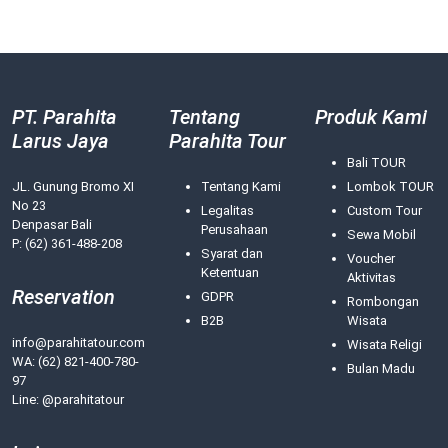
PT. Parahita
Tentang
Produk Kami
Larus Jaya
Parahita Tour
Bali TOUR
JL. Gunung Bromo XI
Tentang Kami
Lombok TOUR
No 23
Legalitas
Custom Tour
Denpasar Bali
Perusahaan
Sewa Mobil
P: (62) 361-488-208
Syarat dan
Voucher
Ketentuan
Aktivitas
Reservation
GDPR
Rombongan
B2B
Wisata
info@parahitatour.com
Wisata Religi
WA:
(62) 821-400-780-
Bulan Madu
97
Line: @parahitatour