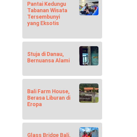
Pantai Kedungu
Tabanan Wisata
Tersembunyi
yang Eksotis
Stuja di Danau,
Bernuansa Alami
Bali Farm House,
Berasa Liburan di
Eropa
Glass Bridge Bali,