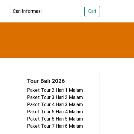
Cari
Tour Bali 2026
Paket Tour 2 Hari 1 Malam
Paket Tour 3 Hari 2 Malam
Paket Tour 4 Hari 3 Malam
Paket Tour 5 Hari 4 Malam
Paket Tour 6 Hari 5 Malam
Paket Tour 7 Hari 6 Malam