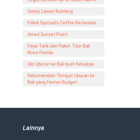
Gatep Lawas Buleleng
Pahdi Specialty Coffee Kintamani
Amed Sunset Point
Daya Tarik dan Paket Tour Bali
Nusa Penida
Ide Liburan ke Bali buat Keluarga
Rekomendasi Tempat Liburan ke
Bali yang Hemat Budget
Lainnya