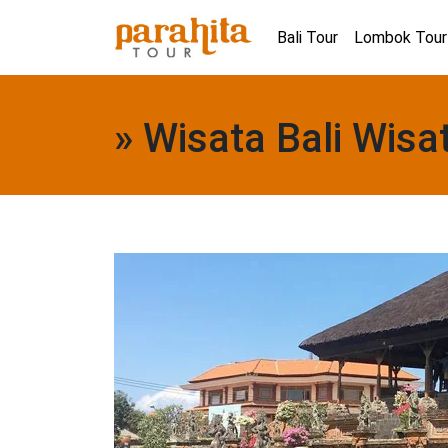
Bali Tour
Lombok Tour
» Wisata Bali Wisat