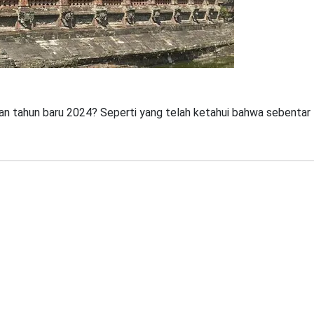
 dan tahun baru 2024? Seperti yang telah ketahui bahwa sebentar 