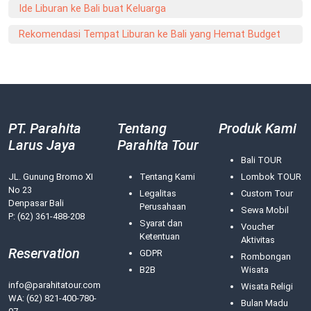
Ide Liburan ke Bali buat Keluarga
Rekomendasi Tempat Liburan ke Bali yang Hemat Budget
PT. Parahita
Tentang
Produk Kami
Larus Jaya
Parahita Tour
Bali TOUR
JL. Gunung Bromo XI
Tentang Kami
Lombok TOUR
No 23
Legalitas
Custom Tour
Denpasar Bali
Perusahaan
Sewa Mobil
P: (62) 361-488-208
Syarat dan
Voucher
Ketentuan
Aktivitas
Reservation
GDPR
Rombongan
B2B
Wisata
info@parahitatour.com
Wisata Religi
WA:
(62) 821-400-780-
Bulan Madu