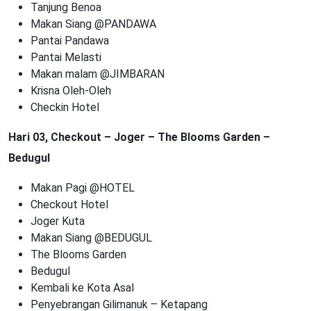
Tanjung Benoa
Makan Siang @PANDAWA
Pantai Pandawa
Pantai Melasti
Makan malam @JIMBARAN
Krisna Oleh-Oleh
Checkin Hotel
Hari 03, Checkout – Joger – The Blooms Garden –
Bedugul
Makan Pagi @HOTEL
Checkout Hotel
Joger Kuta
Makan Siang @BEDUGUL
The Blooms Garden
Bedugul
Kembali ke Kota Asal
Penyebrangan Gilimanuk – Ketapang