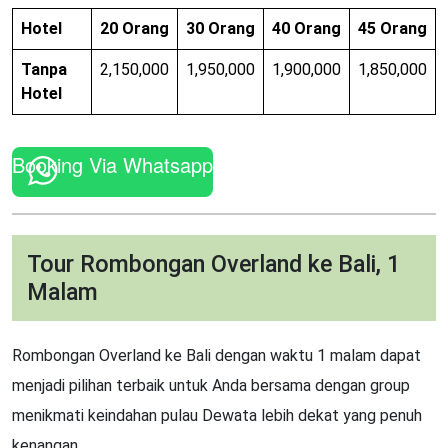
Hotel
20 Orang
30 Orang
40 Orang
45 Orang
Tanpa
2,150,000
1,950,000
1,900,000
1,850,000
Hotel
Booking Via Whatsapp
Tour Rombongan Overland ke Bali, 1
Malam
Rombongan Overland ke Bali dengan waktu 1 malam dapat
menjadi pilihan terbaik untuk Anda bersama dengan group
menikmati keindahan pulau Dewata lebih dekat yang penuh
kenangan.