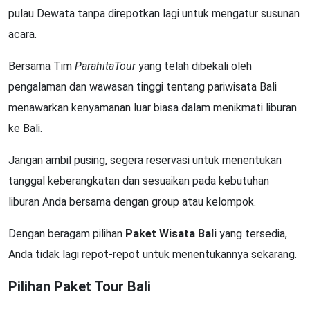
pulau Dewata tanpa direpotkan lagi untuk mengatur susunan
acara.
Bersama Tim
ParahitaTour
yang telah dibekali oleh
pengalaman dan wawasan tinggi tentang pariwisata Bali
menawarkan kenyamanan luar biasa dalam menikmati liburan
ke Bali.
Jangan ambil pusing, segera reservasi untuk menentukan
tanggal keberangkatan dan sesuaikan pada kebutuhan
liburan Anda bersama dengan group atau kelompok.
Dengan beragam pilihan
Paket Wisata Bali
yang tersedia,
Anda tidak lagi repot-repot untuk menentukannya sekarang.
Pilihan Paket Tour Bali