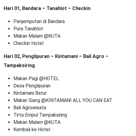
Hari 01, Bandara – Tanahlot – Checkin
Penjemputan di Bandara
Pura Tanahlot
Makan Malam @KUTA
Checkin Hotel
Hari 02, Penglipuran – Kintamani – Bali Agro –
Tampaksiring
Makan Pagi @HOTEL
Desa Penglipuran
Kintamani Batur
Makan Siang @KINTAMANI ALL YOU CAN EAT
Bali Agrowisata
Tirta Empul Tampaksiring
Makan Malam @KUTA
Kembali ke Hotel