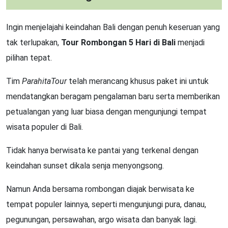
Ingin menjelajahi keindahan Bali dengan penuh keseruan yang
tak terlupakan,
Tour Rombongan 5 Hari di Bali
menjadi
pilihan tepat.
Tim
ParahitaTour
telah merancang khusus paket ini untuk
mendatangkan beragam pengalaman baru serta memberikan
petualangan yang luar biasa dengan mengunjungi tempat
wisata populer di Bali.
Tidak hanya berwisata ke pantai yang terkenal dengan
keindahan sunset dikala senja menyongsong.
Namun Anda bersama rombongan diajak berwisata ke
tempat populer lainnya, seperti mengunjungi pura, danau,
pegunungan, persawahan, argo wisata dan banyak lagi.