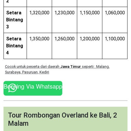
2
Setara
1,320,000
1,230,000
1,150,000
1,060,000
Bintang
3
Setara
1,350,000
1,260,000
1,200,000
1,100,000
Bintang
4
Cocok untuk peserta dari daerah
Jawa Timur
seperti : Malang,
Surabaya, Pasuruan, Kediri
Booking Via Whatsapp
Tour Rombongan Overland ke Bali, 2
Malam