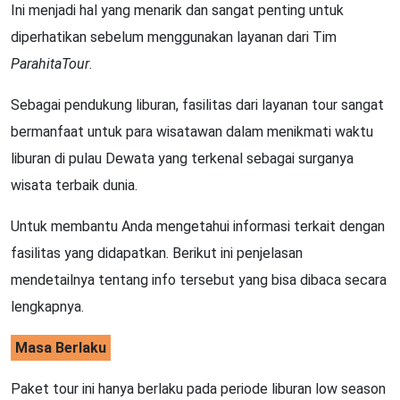
Ini menjadi hal yang menarik dan sangat penting untuk
diperhatikan sebelum menggunakan layanan dari Tim
ParahitaTour
.
Sebagai pendukung liburan, fasilitas dari layanan tour sangat
bermanfaat untuk para wisatawan dalam menikmati waktu
liburan di pulau Dewata yang terkenal sebagai surganya
wisata terbaik dunia.
Untuk membantu Anda mengetahui informasi terkait dengan
fasilitas yang didapatkan. Berikut ini penjelasan
mendetailnya tentang info tersebut yang bisa dibaca secara
lengkapnya.
Masa Berlaku
Paket tour ini hanya berlaku pada periode liburan low season