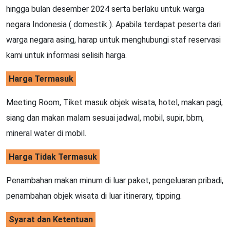
hingga bulan desember 2024 serta berlaku untuk warga
negara Indonesia ( domestik ). Apabila terdapat peserta dari
warga negara asing, harap untuk menghubungi staf reservasi
kami untuk informasi selisih harga.
Harga Termasuk
Meeting Room, Tiket masuk objek wisata, hotel, makan pagi,
siang dan makan malam sesuai jadwal, mobil, supir, bbm,
mineral water di mobil.
Harga Tidak Termasuk
Penambahan makan minum di luar paket, pengeluaran pribadi,
penambahan objek wisata di luar itinerary, tipping.
Syarat dan Ketentuan