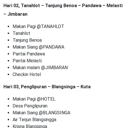
Hari 02, Tanahlot – Tanjung Benoa – Pandawa – Melasti
– Jimbaran
Makan Pagi @TANAHLOT
Tanahlot
Tanjung Benoa
Makan Siang @PANDAWA
Pantai Pandawa
Pantai Melasti
Makan malam @JIMBARAN
Checkin Hotel
Hari 03, Penglipuran – Blangsinga – Kuta
Makan Pagi @HOTEL
Desa Penglipuran
Makan Siang @BLANGSINGA
Air Terjun Blangsingga
Krisna Blangsinga