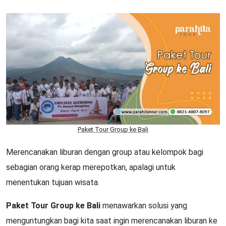
Paket Tour Group ke Bali
Merencanakan liburan dengan group atau kelompok bagi
sebagian orang kerap merepotkan, apalagi untuk
menentukan tujuan wisata.
Paket Tour Group ke Bali
menawarkan solusi yang
menguntungkan bagi kita saat ingin merencanakan liburan ke