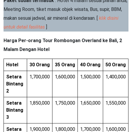
Paket sudah termasuk
: Hotel 4 malam sesuai pilihan anda,
Meeting Room, tiket masuk objek wisata, Bus, supir, BBM,
makan sesuai jadwal, air mineral di kendaraan. [
klik disini
untuk detail fasilitas
]
Harga Per-orang Tour Rombongan Overland ke Bali, 2
Malam Dengan Hotel
Hotel
30 Orang
35 Orang
40 Orang
50 Orang
Setara
1,700,000
1,600,000
1,500,000
1,400,000
Bintang
2
Setara
1,850,000
1,750,000
1,650,000
1,550,000
Bintang
3
Setara
1,900,000
1,800,000
1,700,000
1,600,000