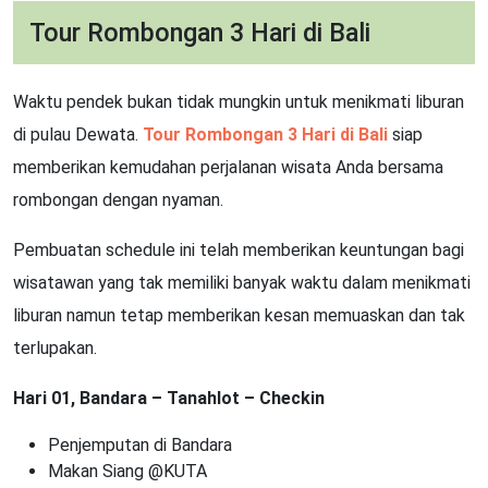
Tour Rombongan 3 Hari di Bali
Waktu pendek bukan tidak mungkin untuk menikmati liburan
di pulau Dewata.
Tour Rombongan 3 Hari di Bali
siap
memberikan kemudahan perjalanan wisata Anda bersama
rombongan dengan nyaman.
Pembuatan schedule ini telah memberikan keuntungan bagi
wisatawan yang tak memiliki banyak waktu dalam menikmati
liburan namun tetap memberikan kesan memuaskan dan tak
terlupakan.
Hari 01, Bandara – Tanahlot – Checkin
Penjemputan di Bandara
Makan Siang @KUTA