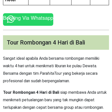
Booking Via Whatsapp
Tour Rombongan 4 Hari di Bali
Sangat ideal apabila Anda bersama rombongan memiliki
waktu 4 hari untuk menikmati liburan ke pulau Dewata.
Bersama dengan tim
ParahitaTour
yang bekerja secara
profesional dan sudah berpengalaman.
Tour Rombongan 4 Hari di Bali
siap membawa Anda untuk
menikmati petualangan baru yang tak mungkin dapat
terlupakan dengan cepat bersama group atau rombongan.