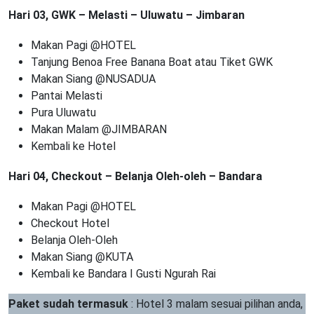
Hari 03, GWK – Melasti – Uluwatu – Jimbaran
Makan Pagi @HOTEL
Tanjung Benoa Free Banana Boat atau Tiket GWK
Makan Siang @NUSADUA
Pantai Melasti
Pura Uluwatu
Makan Malam @JIMBARAN
Kembali ke Hotel
Hari 04, Checkout – Belanja Oleh-oleh – Bandara
Makan Pagi @HOTEL
Checkout Hotel
Belanja Oleh-Oleh
Makan Siang @KUTA
Kembali ke Bandara I Gusti Ngurah Rai
Paket sudah termasuk
: Hotel 3 malam sesuai pilihan anda,