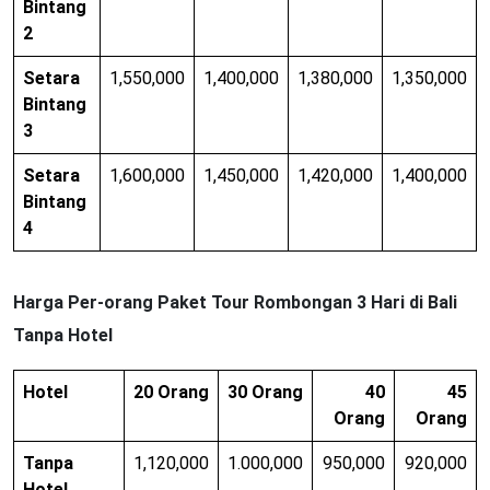
Bintang
2
Setara
1,550,000
1,400,000
1,380,000
1,350,000
Bintang
3
Setara
1,600,000
1,450,000
1,420,000
1,400,000
Bintang
4
Harga Per-orang Paket Tour Rombongan 3 Hari di Bali
Tanpa Hotel
Hotel
20 Orang
30 Orang
40
45
Orang
Orang
Tanpa
1,120,000
1.000,000
950,000
920,000
Hotel