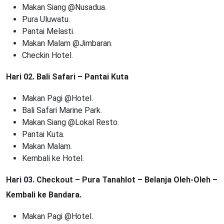
Makan Siang @Nusadua.
Pura Uluwatu.
Pantai Melasti.
Makan Malam @Jimbaran.
Checkin Hotel.
Hari 02. Bali Safari – Pantai Kuta
Makan Pagi @Hotel.
Bali Safari Marine Park.
Makan Siang @Lokal Resto.
Pantai Kuta.
Makan Malam.
Kembali ke Hotel.
Hari 03. Checkout – Pura Tanahlot – Belanja Oleh-Oleh –
Kembali ke Bandara.
Makan Pagi @Hotel.