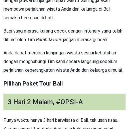
dengan jadwal kunjungan tepat waktu. Sehingga akan
membawa perjalanan wisata Anda dan keluarga di Bali
semakin berkesan di hati.
Bagi yang merasa kurang cocok dengan intenery yang telah
dibuat oleh Tim
ParahitaTour,
jangan merasa gundah.
Anda dapat merubah kunjungan wisata sesuai kebutuhan
dengan menghubungi Tim kami secara langsung sebelum
perjalanan keberangkatan wisata Anda dan keluarga dimulai.
Pilihan Paket Tour Bali
3 Hari 2 Malam, #OPSI-A
Punya waktu hanya 3 hari berwisata di Bali, tak usah risau.
Karena sangat tepat jika Anda dan keluarga mengambil