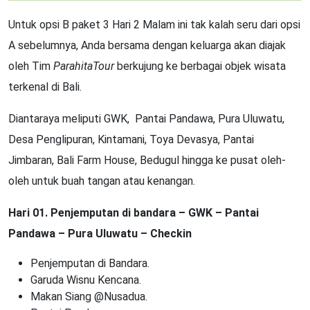
Untuk opsi B paket 3 Hari 2 Malam ini tak kalah seru dari opsi
A sebelumnya, Anda bersama dengan keluarga akan diajak
oleh Tim
ParahitaTour
berkujung ke berbagai objek wisata
terkenal di Bali.
Diantaraya meliputi GWK, Pantai Pandawa, Pura Uluwatu,
Desa Penglipuran, Kintamani, Toya Devasya, Pantai
Jimbaran, Bali Farm House, Bedugul hingga ke pusat oleh-
oleh untuk buah tangan atau kenangan.
Hari 01. Penjemputan di bandara – GWK – Pantai
Pandawa – Pura Uluwatu – Checkin
Penjemputan di Bandara.
Garuda Wisnu Kencana.
Makan Siang @Nusadua.