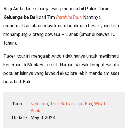
Bagi Anda dan keluarga yang mengambil
Paket Tour
Keluarga ke Bali
dari Tim
ParahitaTour
. Nantinya
mendapatkan akomodasi kamar berukuran besar yang bisa
menampung 2 orang dewasa + 2 anak (umur di bawah 10
tahun).
Paket tour ini mengajak Anda tidak hanya untuk menikmati
keseruan di Monkey Forest. Namun banyak tempat wisata
populer lainnya yang layak dieksplore lebih mendalam saat
berada di Bali.
Tags
Keluarga
,
Tour Keluarga ke Bali
,
Wisata
Anak
Update
May 4, 2024