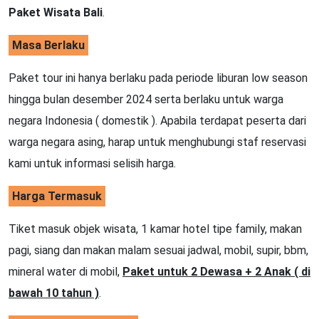
Paket Wisata Bali
.
Masa Berlaku
Paket tour ini hanya berlaku pada periode liburan low season
hingga bulan desember 2024 serta berlaku untuk warga
negara Indonesia ( domestik ). Apabila terdapat peserta dari
warga negara asing, harap untuk menghubungi staf reservasi
kami untuk informasi selisih harga.
Harga Termasuk
Tiket masuk objek wisata, 1 kamar hotel tipe family, makan
pagi, siang dan makan malam sesuai jadwal, mobil, supir, bbm,
mineral water di mobil,
Paket untuk 2 Dewasa + 2 Anak ( di
bawah 10 tahun )
.