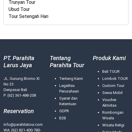
Trunyan Tour
Ubud Tour
Tour Setengah Hari
PT. Parahita
Tentang
Produk Kami
Larus Jaya
Parahita Tour
Bali TOUR
JL. Gunung Bromo XI
Tentang Kami
Lombok TOUR
No 23
Legalitas
Custom Tour
Denpasar Bali
Perusahaan
Sewa Mobil
P: (62) 361-488-208
Syarat dan
Voucher
Ketentuan
Aktivitas
Reservation
GDPR
Rombongan
B2B
Wisata
info@parahitatour.com
Wisata Religi
WA:
(62) 821-400-780-