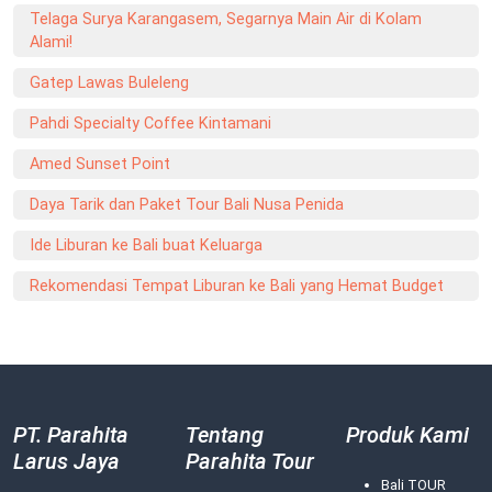
Telaga Surya Karangasem, Segarnya Main Air di Kolam
Alami!
Gatep Lawas Buleleng
Pahdi Specialty Coffee Kintamani
Amed Sunset Point
Daya Tarik dan Paket Tour Bali Nusa Penida
Ide Liburan ke Bali buat Keluarga
Rekomendasi Tempat Liburan ke Bali yang Hemat Budget
PT. Parahita
Tentang
Produk Kami
Larus Jaya
Parahita Tour
Bali TOUR