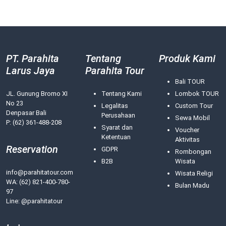
PT. Parahita
Tentang
Produk Kami
Larus Jaya
Parahita Tour
Bali TOUR
JL. Gunung Bromo XI
Tentang Kami
Lombok TOUR
No 23
Legalitas
Custom Tour
Denpasar Bali
Perusahaan
Sewa Mobil
P: (62) 361-488-208
Syarat dan
Voucher
Ketentuan
Aktivitas
Reservation
GDPR
Rombongan
B2B
Wisata
info@parahitatour.com
Wisata Religi
WA:
(62) 821-400-780-
Bulan Madu
97
Line: @parahitatour