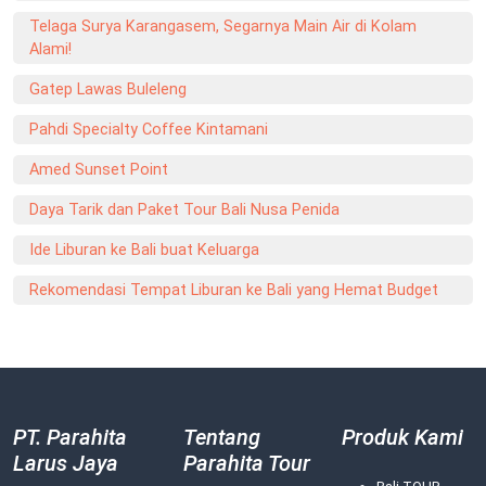
Telaga Surya Karangasem, Segarnya Main Air di Kolam
Alami!
Gatep Lawas Buleleng
Pahdi Specialty Coffee Kintamani
Amed Sunset Point
Daya Tarik dan Paket Tour Bali Nusa Penida
Ide Liburan ke Bali buat Keluarga
Rekomendasi Tempat Liburan ke Bali yang Hemat Budget
PT. Parahita
Tentang
Produk Kami
Larus Jaya
Parahita Tour