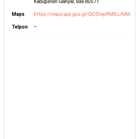
Kabupaten Gianyar, Bali 80571
Maps
https://maps.app.goo.gl/QiCEhxpRMXzJMWHX
Telpon
–