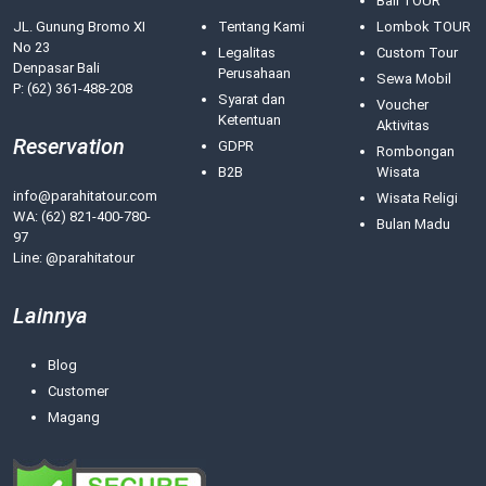
Bali TOUR
JL. Gunung Bromo XI
Tentang Kami
Lombok TOUR
No 23
Legalitas
Custom Tour
Denpasar Bali
Perusahaan
Sewa Mobil
P: (62) 361-488-208
Syarat dan
Voucher
Ketentuan
Aktivitas
Reservation
GDPR
Rombongan
B2B
Wisata
info@parahitatour.com
Wisata Religi
WA:
(62) 821-400-780-
Bulan Madu
97
Line: @parahitatour
Lainnya
Blog
Customer
Magang