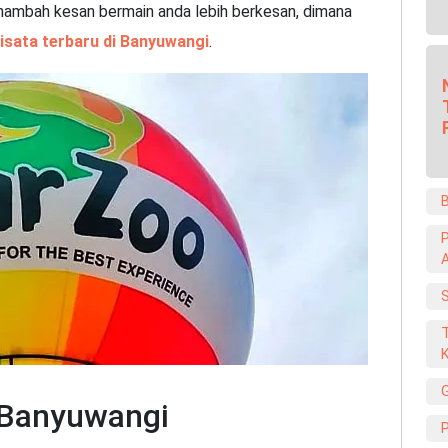
nambah kesan bermain anda lebih berkesan, dimana
isata terbaru di Banyuwangi
.
B
S
T
 Banyuwangi
P