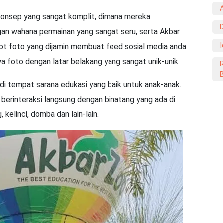
nsep yang sangat komplit, dimana mereka
D
n wahana permainan yang sangat seru, serta Akbar
I
ot foto yang dijamin membuat feed sosial media anda
wa foto dengan latar belakang yang sangat unik-unik.
adi tempat sarana edukasi yang baik untuk anak-anak.
ng berinteraksi langsung dengan binatang yang ada di
 kelinci, domba dan lain-lain.