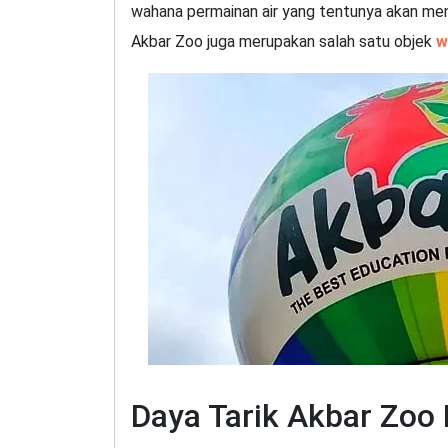
wahana permainan air yang tentunya akan me
Akbar Zoo juga merupakan salah satu objek
w
Daya Tarik Akbar Zoo