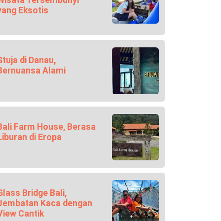
Wisata Tersembunyi
yang Eksotis
Stuja di Danau,
Bernuansa Alami
Bali Farm House, Berasa
Liburan di Eropa
Glass Bridge Bali,
Jembatan Kaca dengan
View Cantik