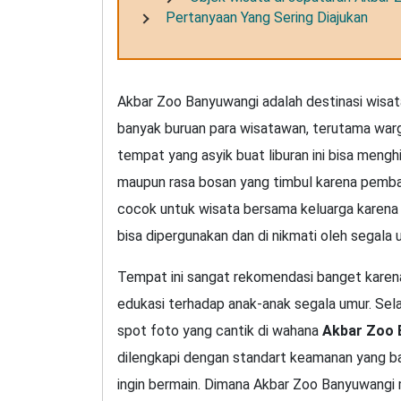
Pertanyaan Yang Sering Diajukan
Akbar Zoo Banyuwangi adalah destinasi wisata
banyak buruan para wisatawan, terutama wa
tempat yang asyik buat liburan ini bisa menghi
maupun rasa bosan yang timbul karena pembata
cocok untuk wisata bersama keluarga karena 
bisa dipergunakan dan di nikmati oleh segala u
Tempat ini sangat rekomendasi banget kare
edukasi terhadap anak-anak segala umur. Sela
spot foto yang cantik di wahana
Akbar Zoo 
dilengkapi dengan standart keamanan yang ba
ingin bermain. Dimana Akbar Zoo Banyuwangi 