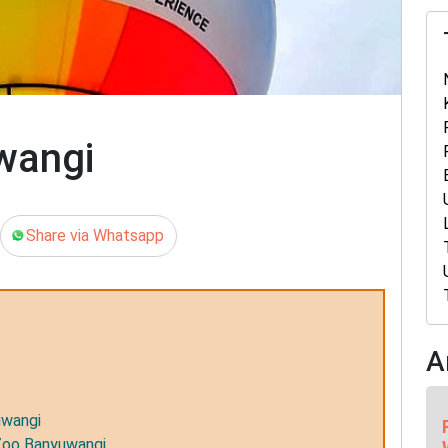
wangi
Share via Whatsapp
A
uwangi
 Zoo Banyuwangi