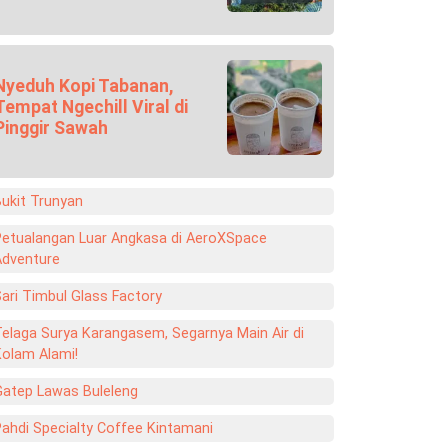
Nyeduh Kopi Tabanan,
Tempat Ngechill Viral di
Pinggir Sawah
ukit Trunyan
Petualangan Luar Angkasa di AeroXSpace
Adventure
ari Timbul Glass Factory
elaga Surya Karangasem, Segarnya Main Air di
Kolam Alami!
Gatep Lawas Buleleng
ahdi Specialty Coffee Kintamani