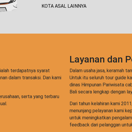
KOTA ASAL LAINNYA
Layanan dan 
ialah terdapatnya syarat
Dalam usaha jasa, keramah tam
nan dalam transaksi. Dan kami
Untuk itu seluruh tour guide ka
dinas Himpunan Pariwisata ca
Bali secara lengkap dengan lay
rusahaan, serta yang terbaru
ual.
Dari tahun kelahiran kami 2011
menunjang pelayanan kami kep
untuk meningkatkan pengalama
feedback dari pelanggan untu