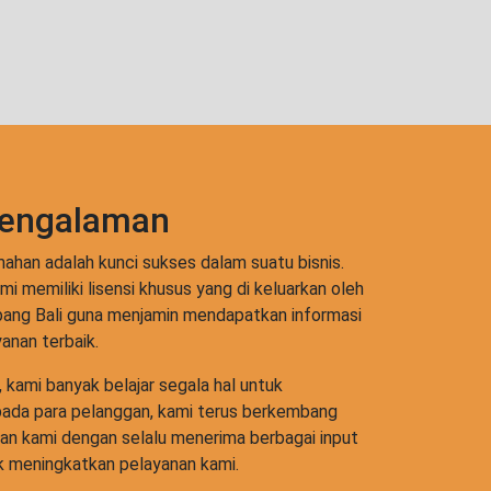
Pengalaman
ahan adalah kunci sukses dalam suatu bisnis.
mi memiliki lisensi khusus yang di keluarkan oleh
bang Bali guna menjamin mendapatkan informasi
anan terbaik.
, kami banyak belajar segala hal untuk
ada para pelanggan, kami terus berkembang
n kami dengan selalu menerima berbagai input
k meningkatkan pelayanan kami.