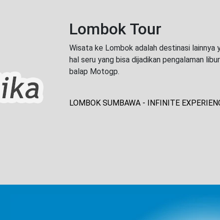
Lombok Tour
Wisata ke Lombok adalah destinasi lainnya y
hal seru yang bisa dijadikan pengalaman libur
balap Motogp.
LOMBOK SUMBAWA - INFINITE EXPERIEN