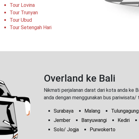
Tour Lovina
Tour Trunyan
Tour Ubud
Tour Setengah Hari
Overland ke Bali
Nikmati perjalanan darat dari kota anda ke 
anda dengan menggunakan bus pariwisata/ tr
Surabaya
Malang
Tulungagung
Jember
Banyuwangi
Kediri
Solo/ Jogja
Purwokerto