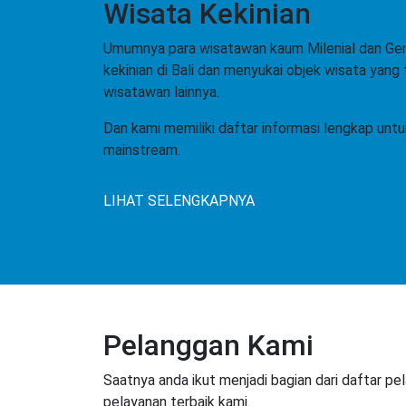
Wisata Kekinian
Umumnya para wisatawan kaum Milenial dan Gen
kekinian di Bali dan menyukai objek wisata yang 
wisatawan lainnya.
Dan kami memiliki daftar informasi lengkap untuk
mainstream.
LIHAT SELENGKAPNYA
Pelanggan Kami
Saatnya anda ikut menjadi bagian dari daftar p
pelayanan terbaik kami.