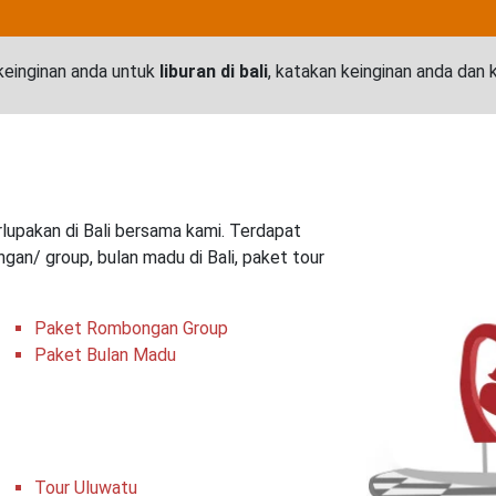
keinginan anda untuk
liburan di bali
, katakan keinginan anda dan
rlupakan di Bali bersama kami. Terdapat
gan/ group, bulan madu di Bali, paket tour
Paket Rombongan Group
Paket Bulan Madu
Tour Uluwatu