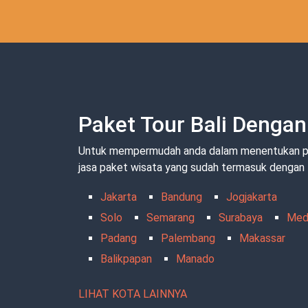
Paket Tour Bali Denga
Untuk mempermudah anda dalam menentukan pi
jasa paket wisata yang sudah termasuk dengan t
Jakarta
Bandung
Jogjakarta
Solo
Semarang
Surabaya
Med
Padang
Palembang
Makassar
Balikpapan
Manado
LIHAT KOTA LAINNYA