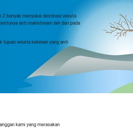
 Z banyak menyukai destinasi wisata
tentunya anti mainstream lain dari pada
 tujuan wisata kekinian yang anti
elanggan kami yang merasakan