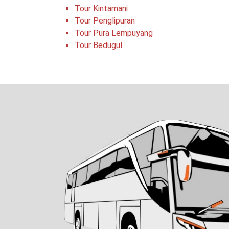
Tour Kintamani
Tour Penglipuran
Tour Pura Lempuyang
Tour Bedugul